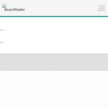
...
...